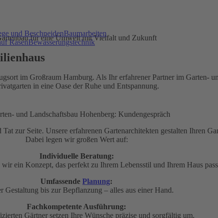
Baumarbeiten
artenbau für eine Umwelt mit Vielfalt und Zukunft
Bewässerungstechnik
ilienhaus
ugsort im Großraum Hamburg. Als Ihr erfahrener Partner im Garten- 
rivatgarten in eine Oase der Ruhe und Entspannung.
nd Tat zur Seite. Unsere erfahrenen Gartenarchitekten gestalten Ihren 
Dabei legen wir großen Wert auf:
Individuelle Beratung:
wir ein Konzept, das perfekt zu Ihrem Lebensstil und Ihrem Haus pass
Umfassende
Planung
:
r Gestaltung bis zur Bepflanzung – alles aus einer Hand.
Fachkompetente Ausführung:
izierten Gärtner setzen Ihre Wünsche präzise und sorgfältig um.