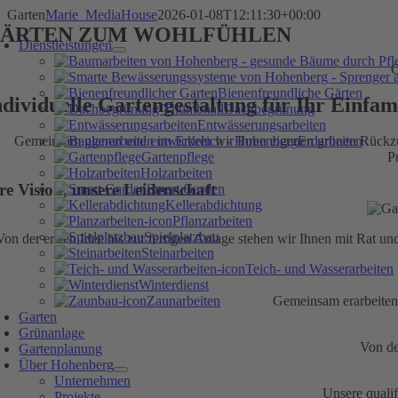
Skip
Garten
Marie_MediaHouse
2026-01-08T12:11:30+00:00
oggle
to
ÄRTEN ZUM WOHLFÜHLEN
avigation
Dienstleistungen
content
G
Bienenfreundliche Gärten
ndividuelle Gartengestaltung für Ihr Einfam
Dachbegrünung
Entwässerungsarbeiten
Gemeinsam
planen und entwickeln
wir Ihren eigenen grünen Rückz
Erdarbeiten
Gartenpflege
P
Holzarbeiten
re Vision, unsere Leidenschaft
Smart Garden
Kellerabdichtung
Pflanzarbeiten
Spielplatzbau
Von der ersten Idee bis zur fertigen Anlage stehen wir Ihnen mit Rat u
Steinarbeiten
Teich- und Wasserarbeiten
Winterdienst
Zaunarbeiten
Gemeinsam erarbeiten 
Garten
Grünanlage
Von de
Gartenplanung
Über Hohenberg
Unternehmen
Unsere qualif
Projekte